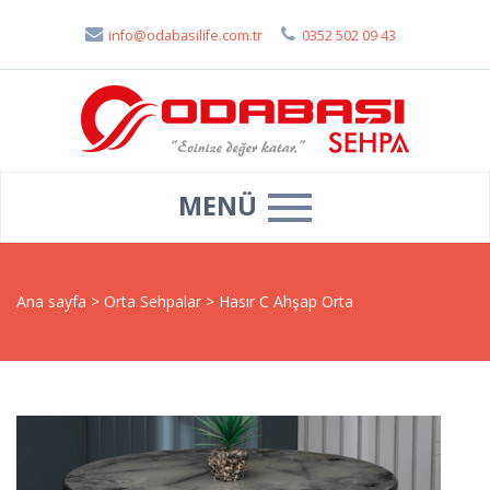
info@odabasilife.com.tr
0352 502 09 43
MENÜ
Ana sayfa
>
Orta Sehpalar
>
Hasır C Ahşap Orta