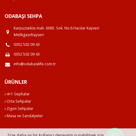
ODABAŞI SEHPA
Karpuzsekisi mah. 6065. Sok. No:6 Hacılar Kayseri
Melikgazi/Kayseri
0352 502 09 43
0352 502 09 43
info@odabasilife.com.tr
ÜRÜNLER
4+1 Sephalar
Orta Sehpalar
Zigon Sehpalar
Masa ve Sandalyeler
Size daha iyi bir kullanıcı deneyimi sunabilmek için