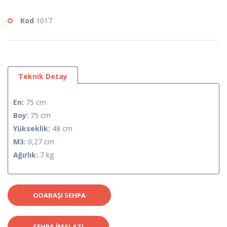
Kod
1017
Teknik Detay
En:
75 cm
Boy:
75 cm
Yükseklik:
48 cm
M3:
0,27 cm
Ağırlık:
7 kg
ODABAŞI SEHPA
SEHPA IMALATI